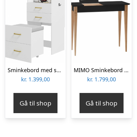
Sminkebord med spejl i MDF og polyester H90 x B48 x D40 cm – Hvid
MIMO Sminkebord med spejl 85x35cm Sort
kr.
1.399,00
kr.
1.799,00
Gå til shop
Gå til shop