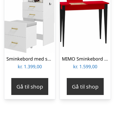
Sminkebord med spejl i MDF og polyester H90 x B48 x D40 cm – Hvid
MIMO Sminkebord med spejl – 65×35 cm sorte ben / røde
kr.
1.399,00
kr.
1.599,00
Gå til shop
Gå til shop