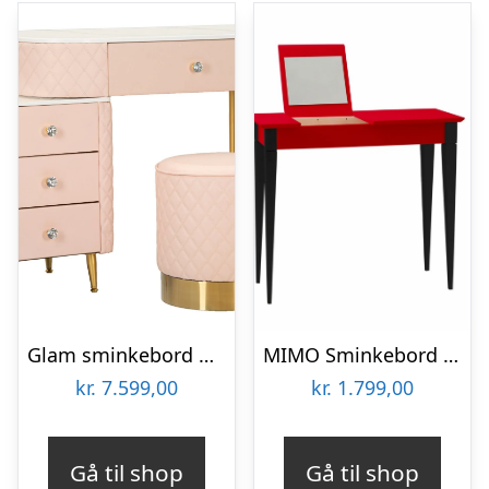
Glam sminkebord med skammel i træ, mdf, metal – 120x40x75, 36×39 cm
MIMO Sminkebord med spejl 105x35cm sorte ben / rød
kr.
7.599,00
kr.
1.799,00
Gå til shop
Gå til shop