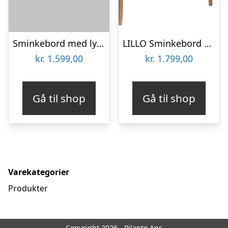
Sminkebord med lys og spejl i stål og MDF H76 – 137,5 x B100 x D50 cm – Mat guld/Hvid
LILLO Sminkebord med spejl 105x35cm Salviegrøn
kr.
1.599,00
kr.
1.799,00
Gå til shop
Gå til shop
Varekategorier
Produkter
Copyright 2026 - Pilanto Aps