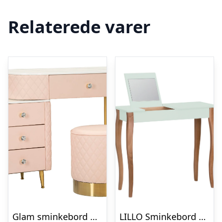
Relaterede varer
Glam sminkebord med skammel i træ, mdf, metal – 120x40x75, 36×39 cm
LILLO Sminkebord med Spejl 85x35cm Fleeting Mint