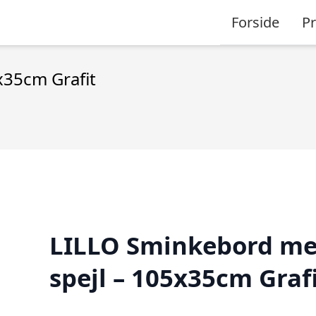
Forside
P
x35cm Grafit
LILLO Sminkebord m
spejl – 105x35cm Graf