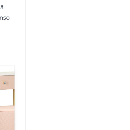
må
onso