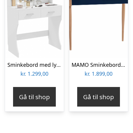
Sminkebord med lys og spejl i møbelplade H75 – 132 x B80 x D40 cm – Hvid
MAMO Sminkebord med spejl – 105x35cm Marineblå
kr.
1.299,00
kr.
1.899,00
Gå til shop
Gå til shop