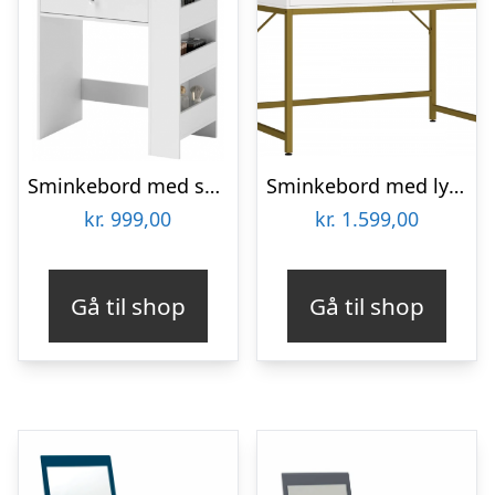
Sminkebord med spejl i møbelplade H75 – 137 x B70 x D40 cm – Hvid
Sminkebord med lys og spejl i stål og MDF H76 – 137,5 x B100 x D50 cm – Mat guld/Hvid
kr.
999,00
kr.
1.599,00
Gå til shop
Gå til shop