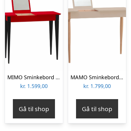
MIMO Sminkebord med spejl – 65×35 cm sorte ben / røde
MAMO Sminkebord med spejl 105x35cm Brun Beige
kr.
1.599,00
kr.
1.799,00
Gå til shop
Gå til shop