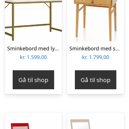
Sminkebord med lys og spejl i stål og MDF H76 – 137,5 x B100 x D50 cm – Mat guld/Hvid
Sminkebord med skuffer i bambus H122 x B60 cm – Natur
kr.
1.599,00
kr.
1.799,00
Gå til shop
Gå til shop