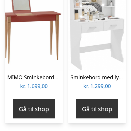
MIMO Sminkebord med spejl 85x35cm Antik pink
Sminkebord med lys og spejl i møbelplade H75 – 132 x B80 x D40 cm – Hvid
kr.
1.699,00
kr.
1.299,00
Gå til shop
Gå til shop