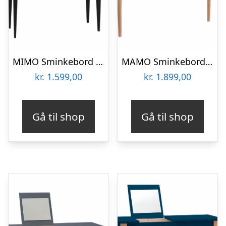
MIMO Sminkebord med spejl – 65×35 cm sorte ben / røde
MAMO Sminkebord med spejl – 105x35cm Marineblå
kr.
1.599,00
kr.
1.899,00
Gå til shop
Gå til shop