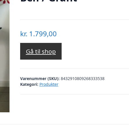
kr.
1.799,00
Gå til shop
Varenummer (SKU):
8432910809268333538
Kategori:
Produkter