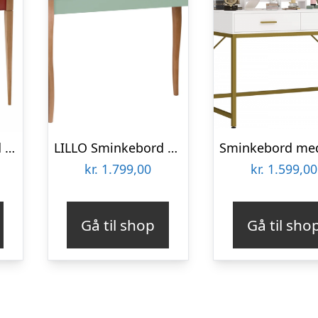
MIMO Sminkebord med spejl 85x35cm Antik pink
LILLO Sminkebord med spejl 105x35cm Salviegrøn
kr.
1.799,00
kr.
1.599,00
Gå til shop
Gå til sho