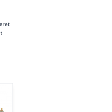
eret
t