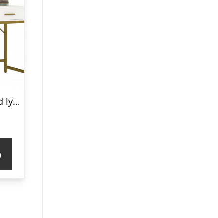
Sminkebord med lys og spejl i stål og MDF H76 – 137,5 x B100 x D50 cm – Mat guld/Hvid
p