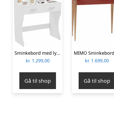
Sminkebord med lys og spejl i møbelplade H75 – 132 x B80 x D40 cm – Hvid
kr.
1.299,00
kr.
1.699,00
Gå til shop
Gå til shop