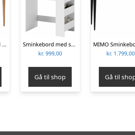
MIMO Sminkebord med spejl 85x35cm Sort
Sminkebord med spejl i møbelplade H75 – 137 x B70 x D40 cm – Hvid
kr.
999,00
kr.
1.799,00
Gå til shop
Gå til sho