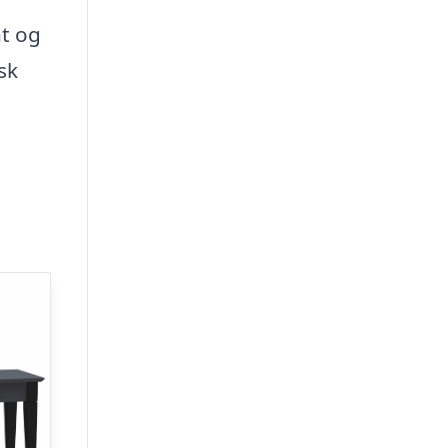
t og
sk