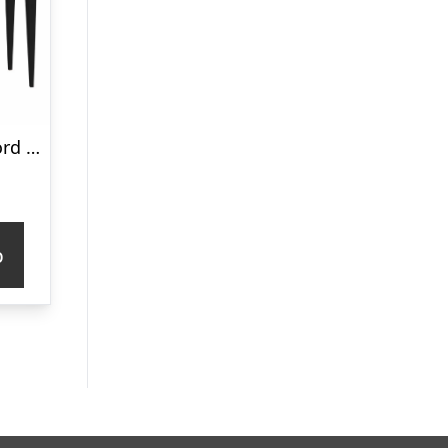
MIMO Sminkebord med spejl – 85×35 cm sorte ben / grafit
p