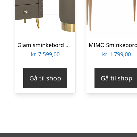
Glam sminkebord med skammel, guldfarvede kanter, 120x40x75, 36×39 cm
kr.
7.599,00
kr.
1.799,00
Gå til shop
Gå til shop