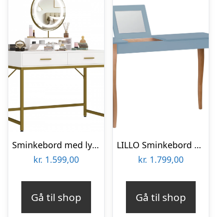
Sminkebord med lys og spejl i stål og MDF H76 – 137,5 x B100 x D50 cm – Mat guld/Hvid
LILLO Sminkebord med spejl 105x35cm Gentle Blue
kr.
1.599,00
kr.
1.799,00
Gå til shop
Gå til shop