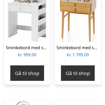
Sminkebord med spejl i møbelplade H75 – 137 x B70 x D40 cm – Hvid
Sminkebord med skuffer i bambus H122 x B60 cm – Natur
kr.
999,00
kr.
1.799,00
Gå til shop
Gå til shop