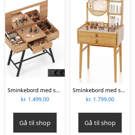
Sminkebord med spejl i metal og møbelplade H80,5 – 124 x B96,5 x D46,5 cm – Sort/Natur
Sminkebord med skuffer i bambus H122 x B60 cm – Natur
kr.
1.499,00
kr.
1.799,00
Gå til shop
Gå til shop