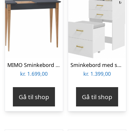
MIMO Sminkebord med spejl – 65x35cm Grafit
Sminkebord med spejl i MDF og polyester H90 x B48 x D40 cm – Hvid
kr.
1.699,00
kr.
1.399,00
Gå til shop
Gå til shop