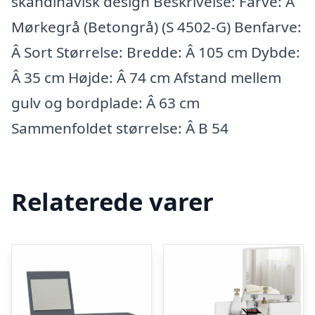
skandinavisk design Beskrivelse: Farve: Â
Mørkegrå (Betongrå) (S 4502-G) Benfarve:
Â Sort Størrelse: Bredde: Â 105 cm Dybde:
Â 35 cm Højde: Â 74 cm Afstand mellem
gulv og bordplade: Â 63 cm
Sammenfoldet størrelse: Â B 54
Relaterede varer