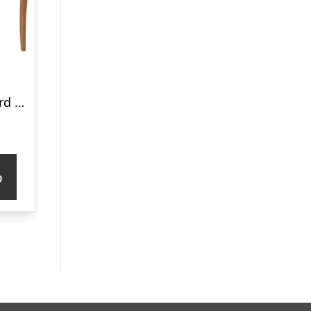
LILLO Sminkebord med spejl 105x35cm Gentle Blue
p