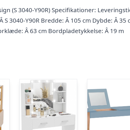
 (S 3040-Y90R) Specifikationer: Leveringstid
 Â S 3040-Y90R Bredde: Â 105 cm Dybde: Â 35
orklæde: Â 63 cm Bordpladetykkelse: Â 19 m