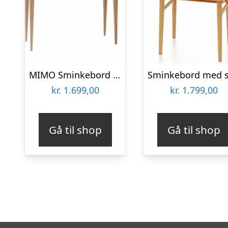
MIMO Sminkebord med spejl 85x35cm Antik pink
kr.
1.699,00
kr.
1.799,00
Gå til shop
Gå til shop