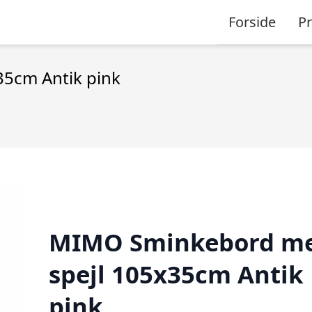
Forside
P
5cm Antik pink
MIMO Sminkebord m
spejl 105x35cm Antik
pink