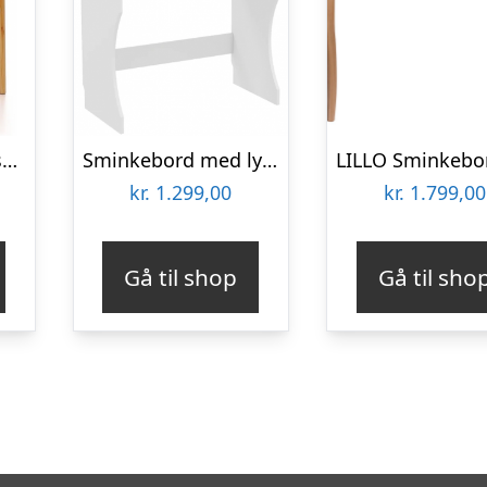
Sminkebord med skuffer i bambus H122 x B60 cm – Natur
Sminkebord med lys og spejl i møbelplade H75 – 132 x B80 x D40 cm – Hvid
kr.
1.299,00
kr.
1.799,00
Gå til shop
Gå til sho