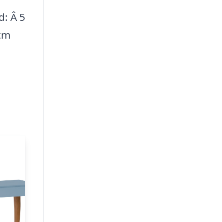
: Â 5
 cm