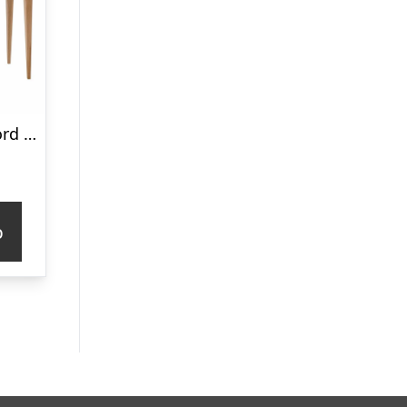
MIMO Sminkebord med spejl – 85x35cm Petrolblå
p