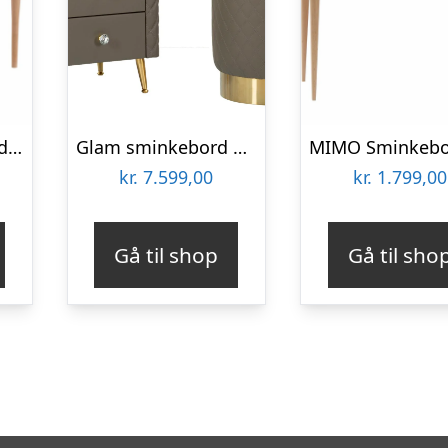
MAMO Sminkebord med spejl – 105x35cm Marineblå
Glam sminkebord med skammel, guldfarvede kanter, 120x40x75, 36×39 cm
kr.
7.599,00
kr.
1.799,00
Gå til shop
Gå til sho