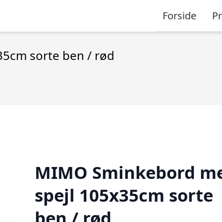
Forside
P
5cm sorte ben / rød
MIMO Sminkebord m
spejl 105x35cm sorte
ben / rød