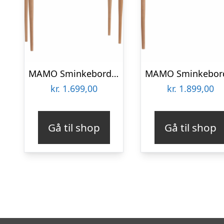
MAMO Sminkebord med spejl – 65x35cm Petrol Blå
kr.
1.699,00
kr.
1.899,00
Gå til shop
Gå til shop