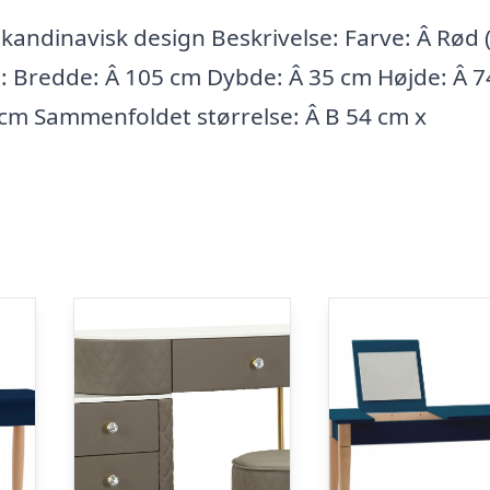
ndinavisk design Beskrivelse: Farve: Â Rød 
se: Bredde: Â 105 cm Dybde: Â 35 cm Højde: Â 
 cm Sammenfoldet størrelse: Â B 54 cm x