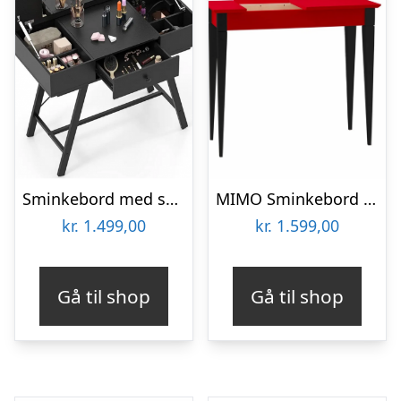
Sminkebord med spejl i metal og møbelplade H80,5 – 124 x B96,5 x D46,5 cm – Sort/Sort
MIMO Sminkebord med spejl – 65×35 cm sorte ben / røde
kr.
1.499,00
kr.
1.599,00
Gå til shop
Gå til shop