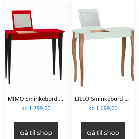
MIMO Sminkebord med spejl 105x35cm sorte ben / rød
LILLO Sminkebord med Spejl 85x35cm Fleeting Mint
kr.
1.799,00
kr.
1.699,00
Gå til shop
Gå til shop