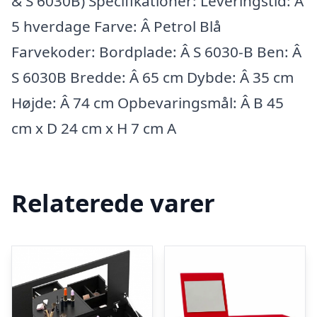
& S 6030B) Specifikationer: Leveringstid: Â
5 hverdage Farve: Â Petrol Blå
Farvekoder: Bordplade: Â S 6030-B Ben: Â
S 6030B Bredde: Â 65 cm Dybde: Â 35 cm
Højde: Â 74 cm Opbevaringsmål: Â B 45
cm x D 24 cm x H 7 cm A
Relaterede varer