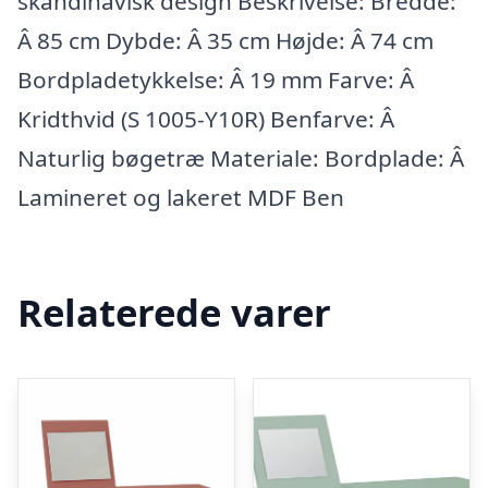
skandinavisk design Beskrivelse: Bredde:
Â 85 cm Dybde: Â 35 cm Højde: Â 74 cm
Bordpladetykkelse: Â 19 mm Farve: Â
Kridthvid (S 1005-Y10R) Benfarve: Â
Naturlig bøgetræ Materiale: Bordplade: Â
Lamineret og lakeret MDF Ben
Relaterede varer