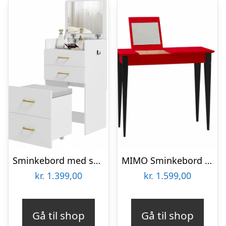
Sminkebord med spejl i MDF og polyester H90 x B48 x D40 cm – Hvid
MIMO Sminkebord med spejl – 65×35 cm sorte ben / røde
kr.
1.399,00
kr.
1.599,00
Gå til shop
Gå til shop