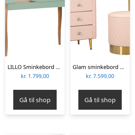
LILLO Sminkebord med spejl 105x35cm Salviegrøn
Glam sminkebord med skammel i træ, mdf, metal – 120x40x75, 36×39 cm
kr.
1.799,00
kr.
7.599,00
Gå til shop
Gå til shop