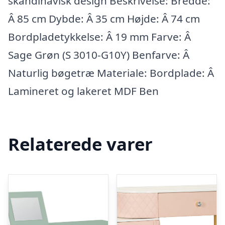
skandinavisk design Beskrivelse: Bredde:
Â 85 cm Dybde: Â 35 cm Højde: Â 74 cm
Bordpladetykkelse: Â 19 mm Farve: Â
Sage Grøn (S 3010-G10Y) Benfarve: Â
Naturlig bøgetræ Materiale: Bordplade: Â
Lamineret og lakeret MDF Ben
Relaterede varer