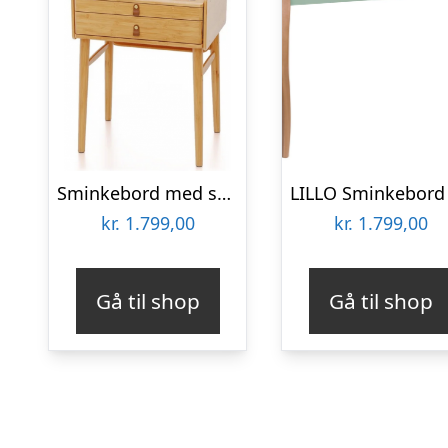
Sminkebord med skuffer i bambus H122 x B60 cm – Natur
kr.
1.799,00
kr.
1.799,00
Gå til shop
Gå til shop