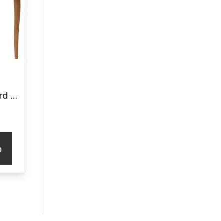
LILLO Sminkebord med spejl 105x35cm Gentle Blue
p