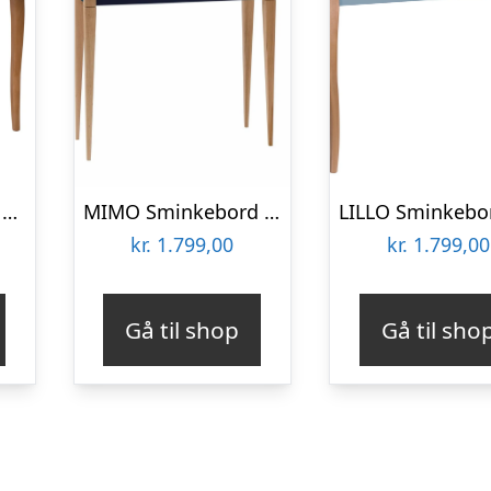
LILLO Sminkebord med spejl 105x35cm Salviegrøn
MIMO Sminkebord med spejl – 85x35cm Petrolblå
kr.
1.799,00
kr.
1.799,00
Gå til shop
Gå til sho