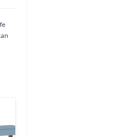
fe
kan