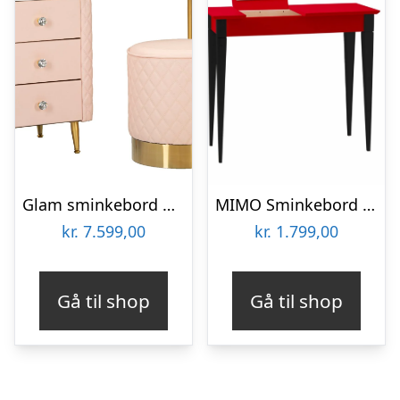
Glam sminkebord med skammel i træ, mdf, metal – 120x40x75, 36×39 cm
MIMO Sminkebord med spejl 105x35cm sorte ben / rød
kr.
7.599,00
kr.
1.799,00
Gå til shop
Gå til shop