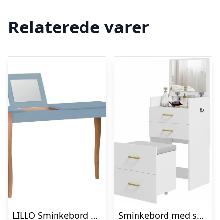
Relaterede varer
LILLO Sminkebord med spejl 105x35cm Gentle Blue
Sminkebord med spejl i MDF og polyester H90 x B48 x D40 cm – Hvid