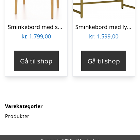
Sminkebord med skuffer i bambus H122 x B60 cm – Natur
Sminkebord med lys og spejl i stål og MDF H76 – 137,5 x B100 x D50 cm – Mat guld/Hvid
kr.
1.799,00
kr.
1.599,00
Gå til shop
Gå til shop
Varekategorier
Produkter