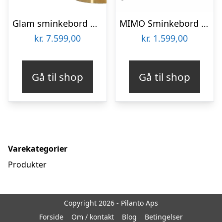
Glam sminkebord med skammel i træ, mdf, metal – 120x40x75, 36×39 cm
MIMO Sminkebord med spejl – 65×35 cm sorte ben / røde
kr.
7.599,00
kr.
1.599,00
Gå til shop
Gå til shop
Varekategorier
Produkter
Copyright 2026 - Pilanto Aps
Forside
Om / kontakt
Blog
Betingelser