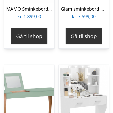
MAMO Sminkebord med spejl – 105x35cm Marineblå
Glam sminkebord med skammel, guldfarvede kanter, 120x40x75, 36×39 cm
kr.
1.899,00
kr.
7.599,00
Gå til shop
Gå til shop