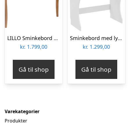
LILLO Sminkebord med spejl 105x35cm Salviegrøn
Sminkebord med lys og spejl i møbelplade H75 – 132 x B80 x D40 cm – Hvid
kr.
1.799,00
kr.
1.299,00
Gå til shop
Gå til shop
Varekategorier
Produkter