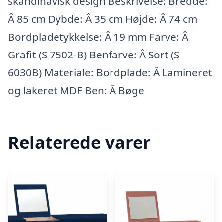
skandinavisk design Beskrivelse: Bredde:
Â 85 cm Dybde: Â 35 cm Højde: Â 74 cm
Bordpladetykkelse: Â 19 mm Farve: Â
Grafit (S 7502-B) Benfarve: Â Sort (S
6030B) Materiale: Bordplade: Â Lamineret
og lakeret MDF Ben: Â Bøge
Relaterede varer