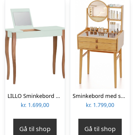
LILLO Sminkebord med Spejl 85x35cm Fleeting Mint
Sminkebord med skuffer i bambus H122 x B60 cm – Natur
kr.
1.699,00
kr.
1.799,00
Gå til shop
Gå til shop