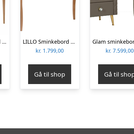
MIMO Sminkebord med spejl 85x35cm Antik pink
LILLO Sminkebord med spejl 105x35cm Gentle Blue
kr.
1.799,00
kr.
7.599,00
Gå til shop
Gå til sho