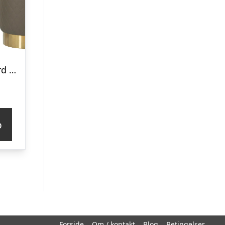
Glam sminkebord med skammel, guldfarvede kanter, 120x40x75, 36×39 cm
p
Forside
Om / kontakt
Blog
Betingelser