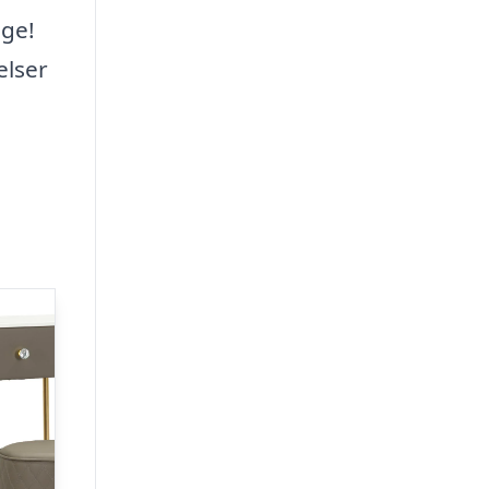
age!
elser