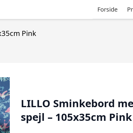
Forside
P
x35cm Pink
LILLO Sminkebord m
spejl – 105x35cm Pink