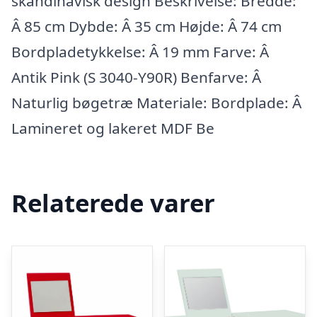
skandinavisk design Beskrivelse: Bredde:
Â 85 cm Dybde: Â 35 cm Højde: Â 74 cm
Bordpladetykkelse: Â 19 mm Farve: Â
Antik Pink (S 3040-Y90R) Benfarve: Â
Naturlig bøgetræ Materiale: Bordplade: Â
Lamineret og lakeret MDF Be
Relaterede varer