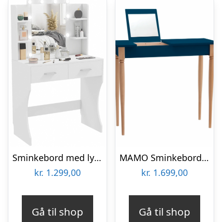
Sminkebord med lys og spejl i møbelplade H75 – 132 x B80 x D40 cm – Hvid
MAMO Sminkebord med spejl – 65x35cm Petrol Blå
kr.
1.299,00
kr.
1.699,00
Gå til shop
Gå til shop