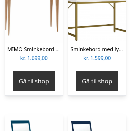
MIMO Sminkebord med spejl 85x35cm Antik pink
Sminkebord med lys og spejl i stål og MDF H76 – 137,5 x B100 x D50 cm – Mat guld/Hvid
kr.
1.699,00
kr.
1.599,00
Gå til shop
Gå til shop