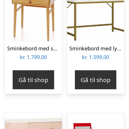
Sminkebord med skuffer i bambus H122 x B60 cm – Natur
Sminkebord med lys og spejl i stål og MDF H76 – 137,5 x B100 x D50 cm – Mat guld/Hvid
kr.
1.799,00
kr.
1.599,00
Gå til shop
Gå til shop