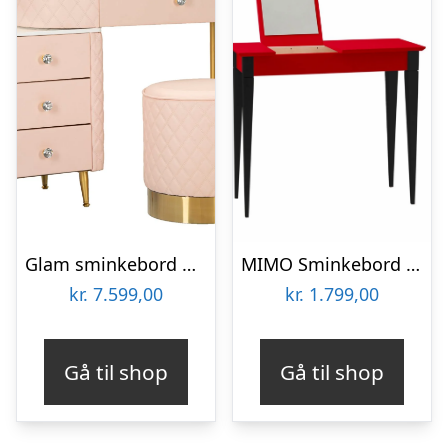
Glam sminkebord med skammel i træ, mdf, metal – 120x40x75, 36×39 cm
MIMO Sminkebord med spejl 105x35cm sorte ben / rød
kr.
7.599,00
kr.
1.799,00
Gå til shop
Gå til shop