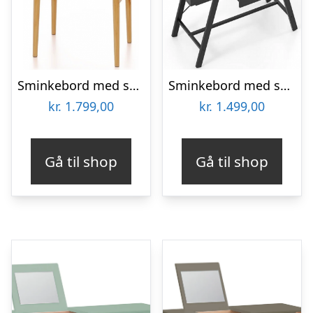
Sminkebord med skuffer i bambus H122 x B60 cm – Natur
Sminkebord med spejl i metal og møbelplade H80,5 – 124 x B96,5 x D46,5 cm – Sort/Sort
kr.
1.799,00
kr.
1.499,00
Gå til shop
Gå til shop