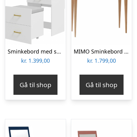
Sminkebord med spejl i MDF og polyester H90 x B48 x D40 cm – Hvid
MIMO Sminkebord med spejl 85x35cm Sort
kr.
1.399,00
kr.
1.799,00
Gå til shop
Gå til shop