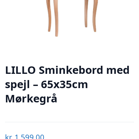
LILLO Sminkebord med
spejl – 65x35cm
Mørkegrå
kr.
1.599,00