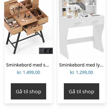
Sminkebord med spejl i metal og møbelplade H80,5 – 124 x B96,5 x D46,5 cm – Sort/Natur
Sminkebord med lys og spejl i møbelplade H75 – 132 x B80 x D40 cm – Hvid
kr.
1.499,00
kr.
1.299,00
Gå til shop
Gå til shop