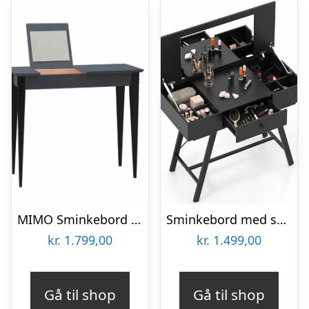
MIMO Sminkebord med spejl – 85×35 cm sorte ben / grafit
Sminkebord med spejl i metal og møbelplade H80,5 – 124 x B96,5 x D46,5 cm – Sort/Sort
kr.
1.799,00
kr.
1.499,00
Gå til shop
Gå til shop