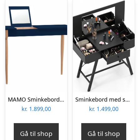
MAMO Sminkebord med spejl – 105x35cm Marineblå
Sminkebord med spejl i metal og møbelplade H80,5 – 124 x B96,5 x D46,5 cm – Sort/Sort
kr.
1.899,00
kr.
1.499,00
Gå til shop
Gå til shop