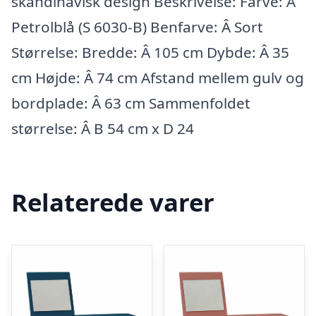
skandinavisk design Beskrivelse: Farve: Â
Petrolblå (S 6030-B) Benfarve: Â Sort
Størrelse: Bredde: Â 105 cm Dybde: Â 35
cm Højde: Â 74 cm Afstand mellem gulv og
bordplade: Â 63 cm Sammenfoldet
størrelse: Â B 54 cm x D 24
Relaterede varer