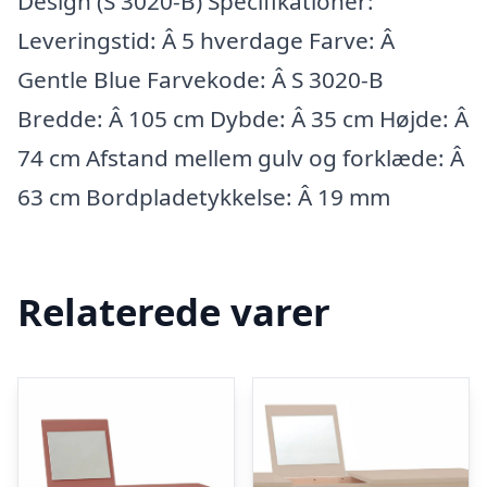
Design (S 3020-B) Specifikationer:
Leveringstid: Â 5 hverdage Farve: Â
Gentle Blue Farvekode: Â S 3020-B
Bredde: Â 105 cm Dybde: Â 35 cm Højde: Â
74 cm Afstand mellem gulv og forklæde: Â
63 cm Bordpladetykkelse: Â 19 mm
Relaterede varer