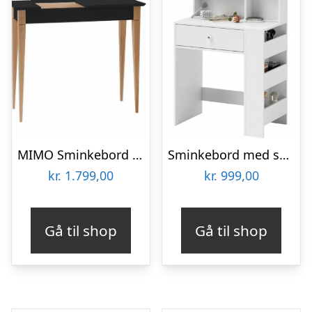
MIMO Sminkebord med spejl 85x35cm Sort
Sminkebord med spejl i møbelplade H75 – 137 x B70 x D40 cm – Hvid
kr.
1.799,00
kr.
999,00
Gå til shop
Gå til shop