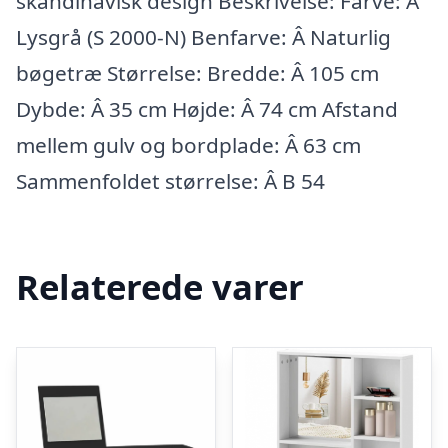
skandinavisk design Beskrivelse: Farve: Â
Lysgrå (S 2000-N) Benfarve: Â Naturlig
bøgetræ Størrelse: Bredde: Â 105 cm
Dybde: Â 35 cm Højde: Â 74 cm Afstand
mellem gulv og bordplade: Â 63 cm
Sammenfoldet størrelse: Â B 54
Relaterede varer