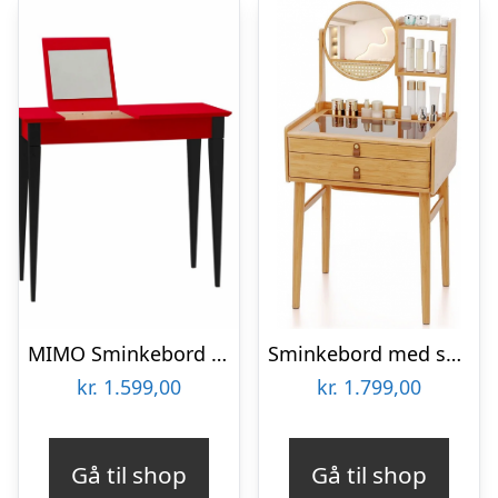
MIMO Sminkebord med spejl – 65×35 cm sorte ben / røde
Sminkebord med skuffer i bambus H122 x B60 cm – Natur
kr.
1.599,00
kr.
1.799,00
Gå til shop
Gå til shop