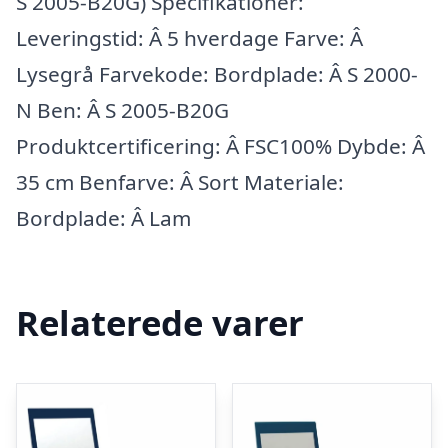
S 2005-B20G) Specifikationer:
Leveringstid: Â 5 hverdage Farve: Â
Lysegrå Farvekode: Bordplade: Â S 2000-
N Ben: Â S 2005-B20G
Produktcertificering: Â FSC100% Dybde: Â
35 cm Benfarve: Â Sort Materiale:
Bordplade: Â Lam
Relaterede varer