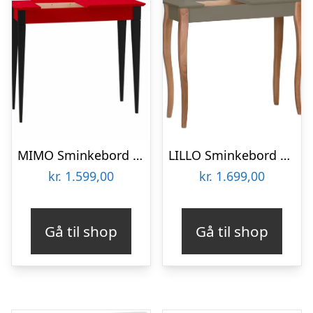
MIMO Sminkebord med spejl – 65×35 cm sorte ben / røde
LILLO Sminkebord med spejl 85x35cm Brun
kr.
1.599,00
kr.
1.699,00
Gå til shop
Gå til shop