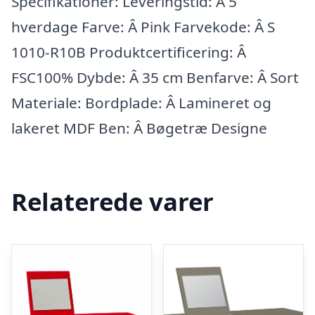
Specifikationer: Leveringstid: Â 5
hverdage Farve: Â Pink Farvekode: Â S
1010-R10B Produktcertificering: Â
FSC100% Dybde: Â 35 cm Benfarve: Â Sort
Materiale: Bordplade: Â Lamineret og
lakeret MDF Ben: Â Bøgetræ Designe
Relaterede varer