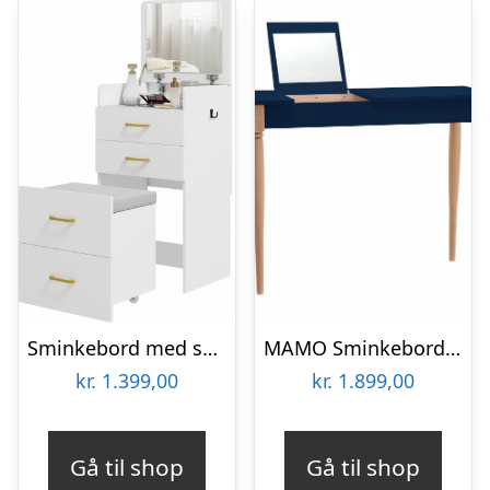
Sminkebord med spejl i MDF og polyester H90 x B48 x D40 cm – Hvid
MAMO Sminkebord med spejl – 105x35cm Marineblå
kr.
1.399,00
kr.
1.899,00
Gå til shop
Gå til shop