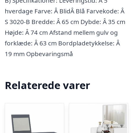
B) Specifikationer: Leveringstid: Â 5
hverdage Farve: Â BlidÂ Blå Farvekode: Â
S 3020-B Bredde: Â 65 cm Dybde: Â 35 cm
Højde: Â 74 cm Afstand mellem gulv og
forklæde: Â 63 cm Bordpladetykkelse: Â
19 mm Opbevaringsmå
Relaterede varer