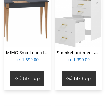
MIMO Sminkebord med spejl – 65x35cm Grafit
Sminkebord med spejl i MDF og polyester H90 x B48 x D40 cm – Hvid
kr.
1.699,00
kr.
1.399,00
Gå til shop
Gå til shop