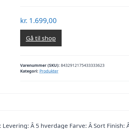
kr.
1.699,00
Gå til shop
Varenummer (SKU):
8432912175433333623
Kategori:
Produkter
Levering: Â 5 hverdage Farve: Â Sort Finish: 