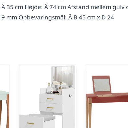
: Â 35 cm Højde: Â 74 cm Afstand mellem gulv 
 19 mm Opbevaringsmål: Â B 45 cm x D 24