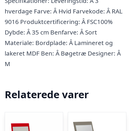
Specifikationer: Leveringstid: Â 3
hverdage Farve: Â Hvid Farvekode: Â RAL
9016 Produktcertificering: Â FSC100%
Dybde: Â 35 cm Benfarve: Â Sort
Materiale: Bordplade: Â Lamineret og
lakeret MDF Ben: Â Bøgetræ Designer: Â
M
Relaterede varer