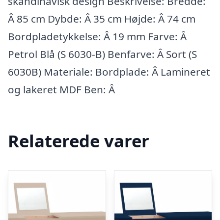
skandinavisk design Beskrivelse: Bredde:
Â 85 cm Dybde: Â 35 cm Højde: Â 74 cm
Bordpladetykkelse: Â 19 mm Farve: Â
Petrol Blå (S 6030-B) Benfarve: Â Sort (S
6030B) Materiale: Bordplade: Â Lamineret
og lakeret MDF Ben: Â
Relaterede varer