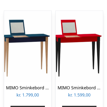
MIMO Sminkebord med spejl – 85x35cm Petrolblå
MIMO Sminkebord med spejl – 65×35 cm sorte ben / røde
kr.
1.799,00
kr.
1.599,00