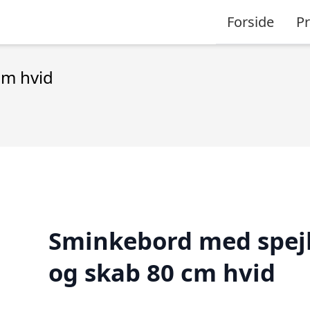
Forside
P
cm hvid
Sminkebord med spej
og skab 80 cm hvid