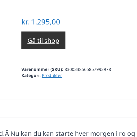
kr.
1.295,00
Gå til shop
Varenummer (SKU):
8300338565857993978
Kategori:
Produkter
d.Â Nu kan du kan starte hver morgen i ro og