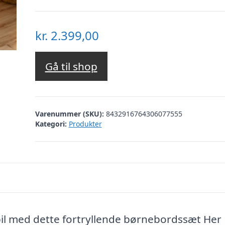
kr.
2.399,00
Gå til shop
Varenummer (SKU):
8432916764306077555
Kategori:
Produkter
spil med dette fortryllende børnebordssæt Her