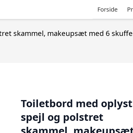
Forside
P
stret skammel, makeupsæt med 6 skuffer
Toiletbord med oplyst
spejl og polstret
skammel, makeupsæ