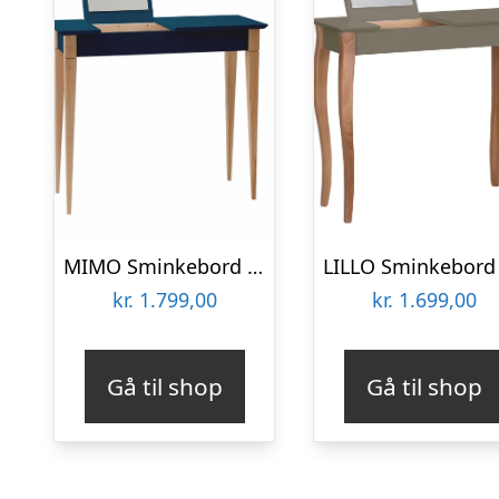
MIMO Sminkebord med spejl – 85x35cm Petrolblå
kr.
1.799,00
kr.
1.699,00
Gå til shop
Gå til shop