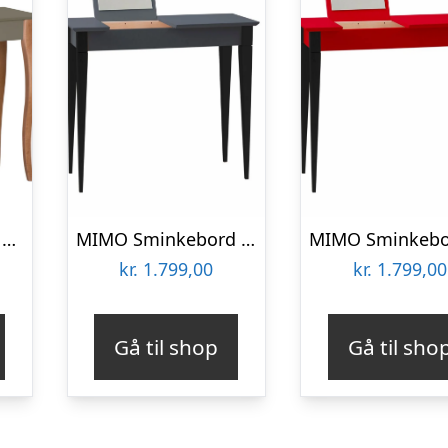
LILLO Sminkebord med spejl 85x35cm Brun
MIMO Sminkebord med spejl – 85×35 cm sorte ben / grafit
kr.
1.799,00
kr.
1.799,00
Gå til shop
Gå til sho