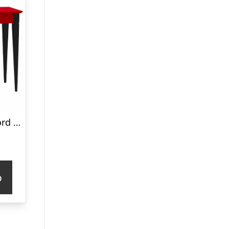
MIMO Sminkebord med spejl 105x35cm sorte ben / rød
p