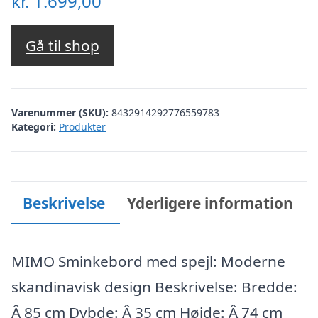
kr.
1.699,00
Gå til shop
Varenummer (SKU):
8432914292776559783
Kategori:
Produkter
Beskrivelse
Yderligere information
MIMO Sminkebord med spejl: Moderne
skandinavisk design Beskrivelse: Bredde:
Â 85 cm Dybde: Â 35 cm Højde: Â 74 cm